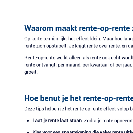
Waarom maakt rente-op-rente z
Op korte termijn lijkt het effect klein. Maar hoe lan
rente zich opstapelt. Je krijgt rente over rente, en d
Rente-op-rente werkt alleen als rente ook echt wor
rente ontvangt: per maand, per kwartaal of per jaar.
groeit.
Hoe benut je het rente-op-rent
Deze tips helpen je het rente-op-rente effect volop 
Laat je rente laat staan
. Zodra je rente opneemt,
Kies voor een spaarrekening die vaker rente uitk