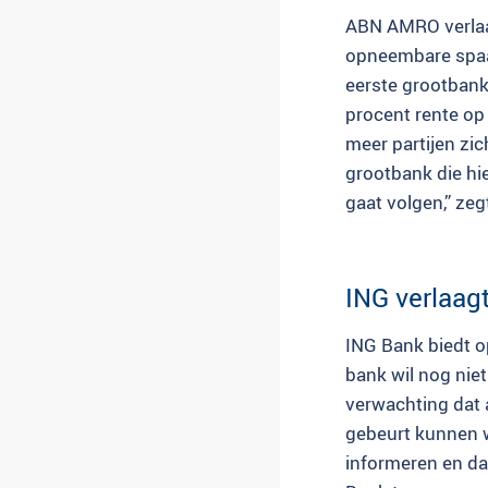
ABN AMRO verlaag
opneembare spaar
eerste grootbank
procent rente op
meer partijen zi
grootbank die hi
gaat volgen,” zeg
ING verlaagt
ING Bank biedt o
bank wil nog niet 
verwachting dat a
gebeurt kunnen w
informeren en dat