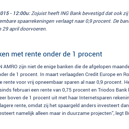
2015 - 12:00u:
Zojuist heeft ING Bank bevestigd dat ook zij
eembare spaarrekeningen verlaagt naar 0,9 procent. De ban
p 29 april doorvoeren.
en met rente onder de 1 procent
 AMRO zijn niet de enige banken die de afgelopen maand
nder de 1 procent. In maart verlaagden Credit Europe en R
 rente voor vrij opneembaar sparen al naar 0,9 procent. He
 sinds februari een rente van 0,75 procent en Triodos Bank 
meer boven de 1 procent uit met haar Internetsparen rekeni
 lagere rente, omdat zij het spaargeld anders investeert d
steert namelijk alleen maar in duurzame projecten”, legt Bu