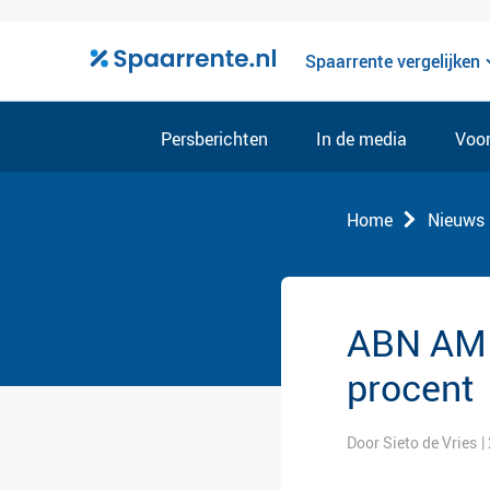
Spaarrente vergelijken
Persberichten
In de media
Voor
Home
Nieuws
ABN AMR
procent
Door Sieto de Vries
|