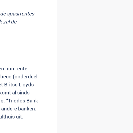
 de spaarrentes
k zal de
en hun rente
obeco (onderdeel
t Britse Lloyds
komt al sinds
ng. “Triodos Bank
an andere banken.
lthuis uit.