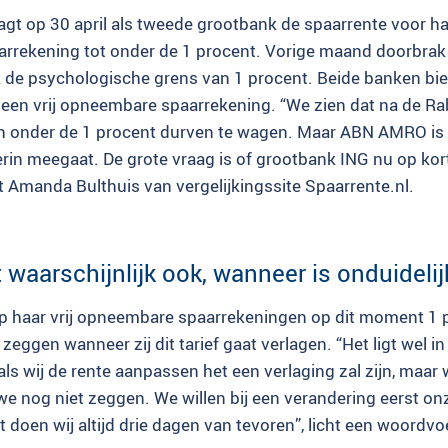
t op 30 april als tweede grootbank de spaarrente voor haa
rekening tot onder de 1 procent. Vorige maand doorbrak
 de psychologische grens van 1 procent. Beide banken bi
 een vrij opneembare spaarrekening. “We zien dat na de R
ch onder de 1 procent durven te wagen. Maar ABN AMRO is 
erin meegaat. De grote vraag is of grootbank ING nu op kor
t Amanda Bulthuis van vergelijkingssite Spaarrente.nl.
 waarschijnlijk ook, wanneer is onduidelij
p haar vrij opneembare spaarrekeningen op dit moment 1 p
zeggen wanneer zij dit tarief gaat verlagen. “Het ligt wel in 
ls wij de rente aanpassen het een verlaging zal zijn, maar
e nog niet zeggen. We willen bij een verandering eerst on
 doen wij altijd drie dagen van tevoren”, licht een woordv