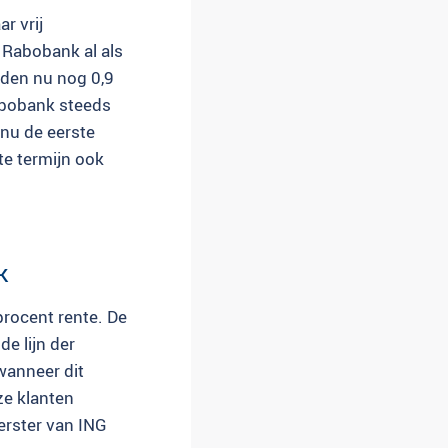
r vrij
 Rabobank al als
eden nu nog 0,9
abobank steeds
nu de eerste
te termijn ook
k
rocent rente. De
de lijn der
 wanneer dit
ze klanten
oerster van ING