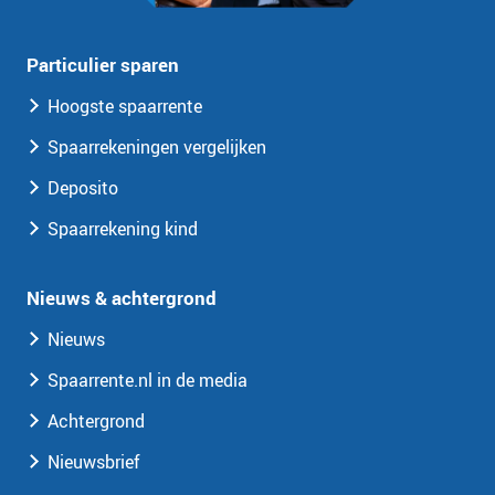
Particulier sparen
Hoogste spaarrente
Spaarrekeningen vergelijken
Deposito
Spaarrekening kind
Nieuws & achtergrond
Nieuws
Spaarrente.nl in de media
Achtergrond
Nieuwsbrief