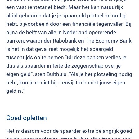
een vast rentetarief biedt. Maar het kan natuurlijk
altijd gebeuren dat je je spaargeld plotseling nodig
hebt, bijvoorbeeld door een financiële tegenvaller. Bij
bijna de helft van alle in Nederland opererende
banken, waaronder Rabobank en The Economy Bank,
is het in dat geval niet mogelijk het spaargeld
tussentijds op te nemen.“Bij deze banken verlies je
dus als spaarder in feite de zeggenschap over je
eigen geld”, stelt Bulthuis. “Als je het plotseling nodig
hebt, kun je er niet bij. Terwijl toch echt jouw eigen
geld is.”
Goed opletten
Het is daarom voor de spaarder extra belangrijk goed