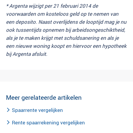
* Argenta wijzigt per 21 februari 2014 de
voorwaarden om kosteloos geld op te nemen van
een deposito. Naast overlijdens de looptijd mag je nu
ook tussentijds opnemen bij arbeidsongeschiktheid,
als je te maken krijgt met schuldsanering en als je
een nieuwe woning koopt en hiervoor een hypotheek
bij Argenta afsluit.
Meer gerelateerde artikelen
Spaarrente vergelijken
Rente spaarrekening vergelijken