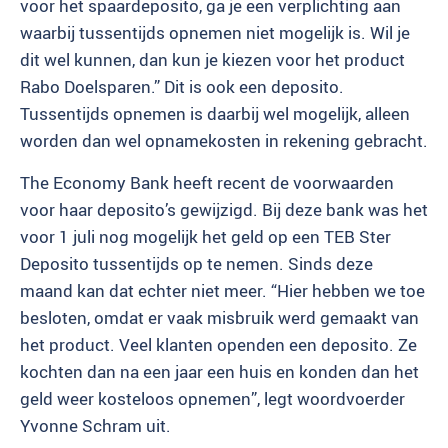
voor het spaardeposito, ga je een verplichting aan
waarbij tussentijds opnemen niet mogelijk is. Wil je
dit wel kunnen, dan kun je kiezen voor het product
Rabo Doelsparen.” Dit is ook een deposito.
Tussentijds opnemen is daarbij wel mogelijk, alleen
worden dan wel opnamekosten in rekening gebracht.
The Economy Bank heeft recent de voorwaarden
voor haar deposito’s gewijzigd. Bij deze bank was het
voor 1 juli nog mogelijk het geld op een TEB Ster
Deposito tussentijds op te nemen. Sinds deze
maand kan dat echter niet meer. “Hier hebben we toe
besloten, omdat er vaak misbruik werd gemaakt van
het product. Veel klanten openden een deposito. Ze
kochten dan na een jaar een huis en konden dan het
geld weer kosteloos opnemen”, legt woordvoerder
Yvonne Schram uit.