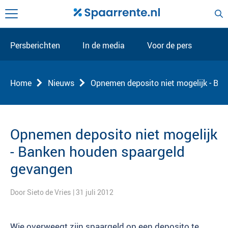
Persberichten
In de media
Voor de pers
Home
Nieuws
Opnemen deposito niet mogelijk - Ba
Opnemen deposito niet mogelijk
- Banken houden spaargeld
gevangen
Door Sieto de Vries
| 31 juli 2012
Wie overweegt zijn spaargeld op een deposito te