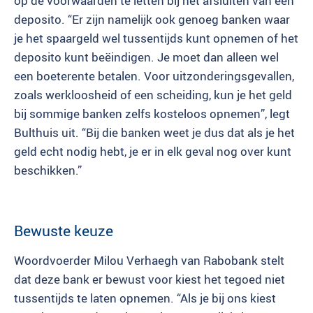
op de voorwaarden te letten bij het afsluiten van een
deposito. “Er zijn namelijk ook genoeg banken waar
je het spaargeld wel tussentijds kunt opnemen of het
deposito kunt beëindigen. Je moet dan alleen wel
een boeterente betalen. Voor uitzonderingsgevallen,
zoals werkloosheid of een scheiding, kun je het geld
bij sommige banken zelfs kosteloos opnemen”, legt
Bulthuis uit. “Bij die banken weet je dus dat als je het
geld echt nodig hebt, je er in elk geval nog over kunt
beschikken.”
Bewuste keuze
Woordvoerder Milou Verhaegh van Rabobank stelt
dat deze bank er bewust voor kiest het tegoed niet
tussentijds te laten opnemen. “Als je bij ons kiest