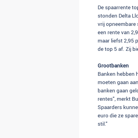
De spaarrente to
stonden Delta L
vrij opneembare 
een rente van 2,
maar liefst 2,95
de top 5 af. Zij b
Grootbanken
Banken hebben he
moeten gaan aanh
banken gaan geld
rentes", merkt Bu
Spaarders kunnen
euro die ze spar
stil."