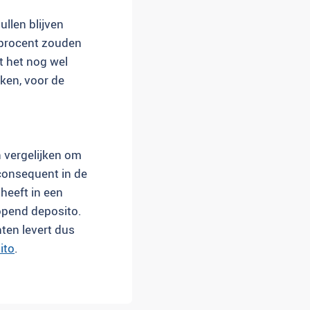
llen blijven
3 procent zouden
dt het nog wel
ken, voor de
n vergelijken om
consequent in de
 heeft in een
opend deposito.
ten levert dus
ito
.