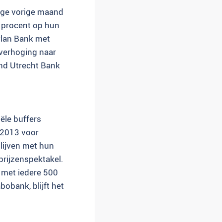
ege vorige maand
 procent op hun
Plan Bank met
 verhoging naar
and Utrecht Bank
ële buffers
 2013 voor
lijven met hun
prijzenspektakel.
 met iedere 500
obank, blijft het