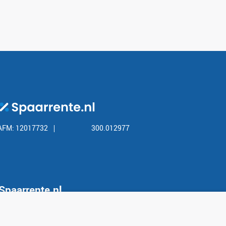
AFM: 12017732
300.012977
Spaarrente.nl
Over Spaarrente.nl