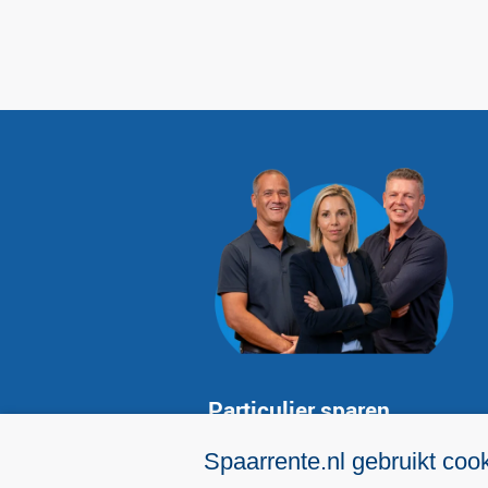
Particulier sparen
Hoogste spaarrente
Spaarrente.nl gebruikt coo