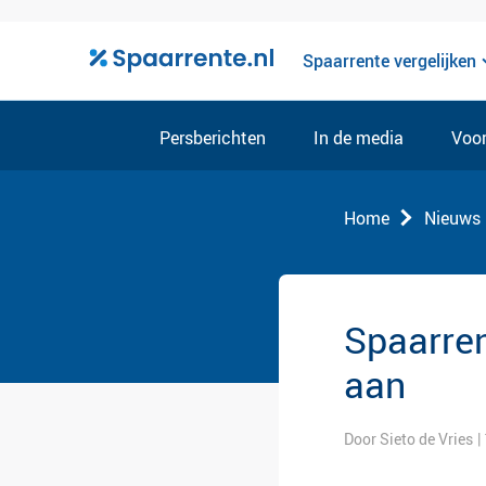
Spaarrente vergelijken
Persberichten
In de media
Voor
Home
Nieuws
Spaarren
aan
Door Sieto de Vries
|