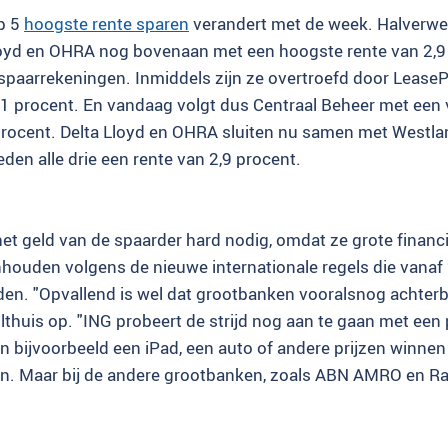
p 5
hoogste rente sparen
verandert met de week. Halverw
loyd en OHRA nog bovenaan met een hoogste rente van 2,9
spaarrekeningen. Inmiddels zijn ze overtroefd door Lease
91 procent. En vandaag volgt dus Centraal Beheer met een
 procent. Delta Lloyd en OHRA sluiten nu samen met Westl
ieden alle drie een rente van 2,9 procent.
t geld van de spaarder hard nodig, omdat ze grote financi
ouden volgens de nieuwe internationale regels die vanaf
en. "Opvallend is wel dat grootbanken vooralsnog achterb
lthuis op. "ING probeert de strijd nog aan te gaan met een 
 bijvoorbeeld een iPad, een auto of andere prijzen winnen
en. Maar bij de andere grootbanken, zoals ABN AMRO en Rab