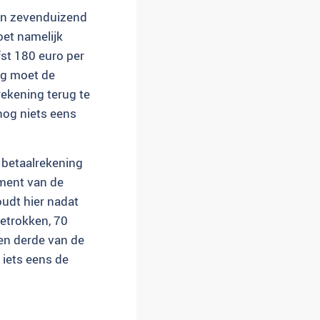
dan zevenduizend
oet namelijk
fst 180 euro per
ng moet de
rekening terug te
nog niets eens
 betaalrekening
ement van de
oudt hier nadat
getrokken, 70
een derde van de
 iets eens de