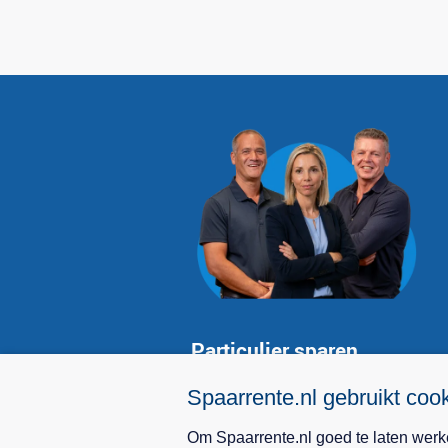
Particulier sparen
Hoogste spaarrente
Spaarrente.nl gebruikt coo
Spaarrekeningen vergelijken
Om Spaarrente.nl goed te laten werke