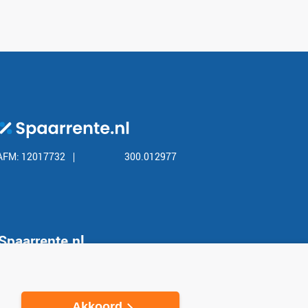
AFM: 12017732
300.012977
Spaarrente.nl
Over Spaarrente.nl
Privacy
Akkoord