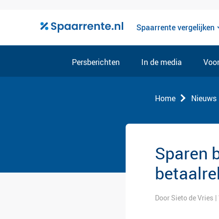
Spaarrente vergelijken
Persberichten
In de media
Voor
Home
Nieuws
Sparen b
betaalr
Door Sieto de Vries
|