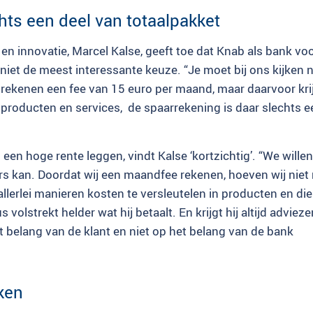
hts een deel van totaalpakket
 en innovatie, Marcel Kalse, geeft toe dat Knab als bank voo
 niet de meest interessante keuze. “Je moet bij ons kijken 
j rekenen een fee van 15 euro per maand, maar daarvoor krij
 producten en services, de spaarrekening is daar slechts e
een hoge rente leggen, vindt Kalse ‘kortzichtig’. “We willen 
rs kan. Doordat wij een maandfee rekenen, hoeven wij niet 
llerlei manieren kosten te versleutelen in producten en di
us volstrekt helder wat hij betaalt. En krijgt hij altijd advieze
 belang van de klant en niet op het belang van de bank
ken