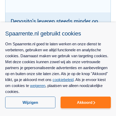
Deposito's leveren steeds minder op
De Telegraaf
- 3 augustus 2015
Spaarrente.nl gebruikt cookies
Om Spaarrente.nl goed te laten werken en onze dienst te
verbeteren, gebruiken we altijd functionele en analytische
cookies. Daarnaast maken we gebruik van targeting cookies.
Met deze cookies kunnen zowel wij als onze vertrouwde
partners je gepersonaliseerde advertenties en aanbevelingen
op en buiten onze site laten zien. Als je op de knop "Akkoord"
klikt, ga je akkoord met ons
cookiebeleid
. Als je ervoor kiest
Spaardeposito's leveren steeds minder
om cookies te
weigeren
, plaatsen we alleen noodzakelijke
cookies.
op
Wijzigen
Akkoord
Nu.nl
- 3 augustus 2015