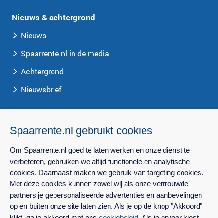
Nieuws & achtergrond
Nieuws
Spaarrente.nl in de media
Achtergrond
Nieuwsbrief
Spaarrente.nl
Spaarrente.nl gebruikt cookies
Over Spaarrente.nl
Om Spaarrente.nl goed te laten werken en onze dienst te
Privacy
verbeteren, gebruiken we altijd functionele en analytische
cookies. Daarnaast maken we gebruik van targeting cookies.
Contact
Met deze cookies kunnen zowel wij als onze vertrouwde
Perscontact
partners je gepersonaliseerde advertenties en aanbevelingen
op en buiten onze site laten zien. Als je op de knop "Akkoord"
klikt, ga je akkoord met ons
cookiebeleid
. Als je ervoor kiest