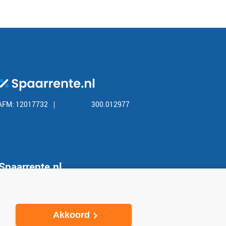
AFM: 12017732
300.012977
Spaarrente.nl
Over Spaarrente.nl
Privacy
Akkoord
Contact