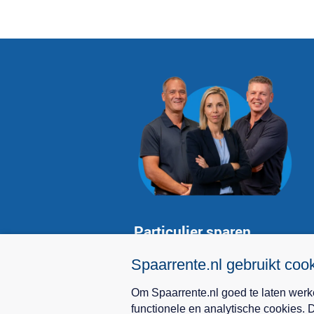
Particulier sparen
Hoogste spaarrente
Spaarrente.nl gebruikt coo
Spaarrekeningen vergelijken
Om Spaarrente.nl goed te laten werke
Deposito
functionele en analytische cookies.