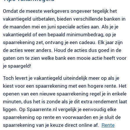
Omdat de meeste werkgevers ongeveer tegelijk het
vakantiegeld uitbetalen, bieden verschillende banken in
de maanden mei en juni speciale acties aan. Als je je
vakantiegeld of een bepaald minimumbedrag, op je
spaarrekening zet, ontvang je een cadeau. Elk jaar zijn
de acties weer anders. Houd de acties dus goed in de
gaten om te zien welke bank een mooie actie heeft voor
je spaargeld!
Toch levert je vakantiegeld uiteindelijk meer op als je
kiest voor een spaarrekening met een hogere rente. Het
openen van een nieuwe spaarrekening regel je in enkele
minuten, dus het is zonde als je dit extra rendement laat
liggen. Op Spaarrente.nl vergelijk je eenvoudig elke
spaarrekening op rente en voorwaarden en je sluit de
spaarrekening van je keuze direct online af.
Rente