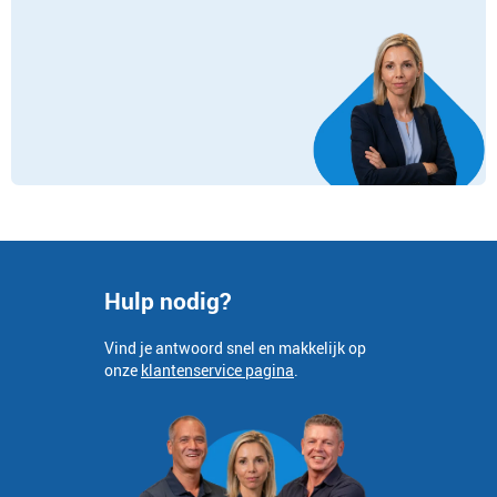
Hulp nodig?
Vind je antwoord snel en makkelijk op
onze
klantenservice pagina
.