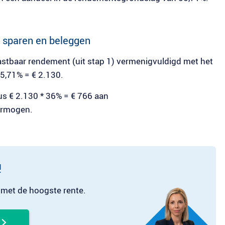
t sparen en beleggen
lastbaar rendement (uit stap 1) vermenigvuldigd met het
55,71% = € 2.130.
dus € 2.130 * 36% = € 766 aan
ermogen.
!
 met de hoogste rente.